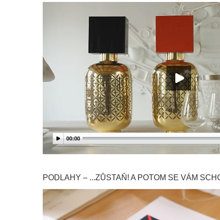
00:00
PODLAHY – ...ZŮSTAŇ! A POTOM SE VÁM SCH