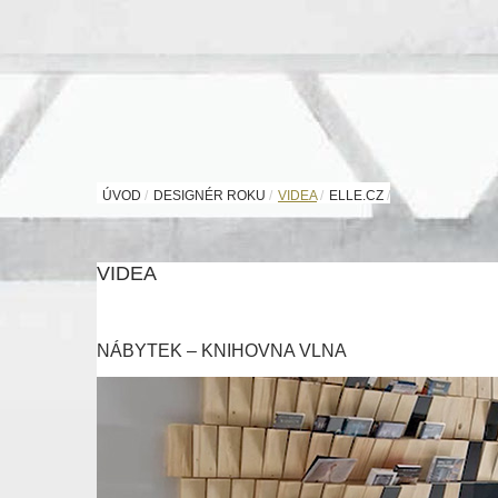
ÚVOD
/
DESIGNÉR ROKU
/
VIDEA
/
ELLE.CZ
/
VIDEA
NÁBYTEK – KNIHOVNA VLNA